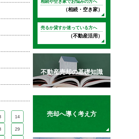
相続や空き家でお悩みの方へ
（相続・空き家）
売るか貸すか迷っている方へ
（不動産活用）
不動産売却の基礎知識
売却へ導く考え方
3
14
8
29