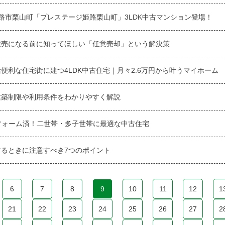
路市栗山町「プレステージ姫路栗山町」3LDK中古マンション登場！
競売になる前に知ってほしい「任意売却」という解決策
便利な住宅街に建つ4LDK中古住宅｜月々2.6万円から叶うマイホーム
建築制限や利用条件をわかりやすく解説
リフォーム済！二世帯・多子世帯に最適な中古住宅
るときに注意すべき7つのポイント
6
7
8
9
10
11
12
1
21
22
23
24
25
26
27
2