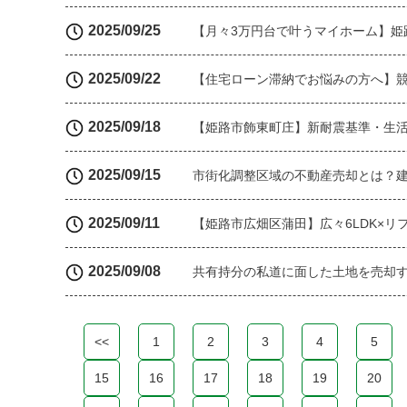
2025/09/25
【月々3万円台で叶うマイホーム】姫
2025/09/22
【住宅ローン滞納でお悩みの方へ】
2025/09/18
【姫路市飾東町庄】新耐震基準・生活
2025/09/15
市街化調整区域の不動産売却とは？
2025/09/11
【姫路市広畑区蒲田】広々6LDK×
2025/09/08
共有持分の私道に面した土地を売却す
<<
1
2
3
4
5
15
16
17
18
19
20