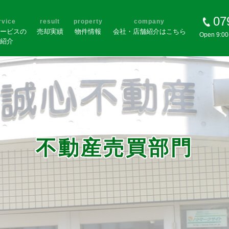
07
rvice
result
property
company
ービスの
売却実績
物件情報
会社・店舗紹介はこちら
Open 9:0
紹介
不動産売買部門