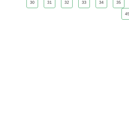
30
31
32
33
34
35
4