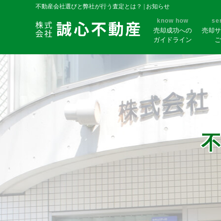
不動産会社選びと弊社が行う査定とは？ | お知らせ
know how
se
売却成功への
売却サ
ガイドライン
ご
不