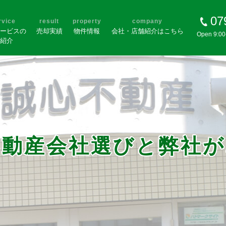
07
rvice
result
property
company
ービスの
売却実績
物件情報
会社・店舗紹介はこちら
Open 9:0
紹介
動産会社選びと弊社が.